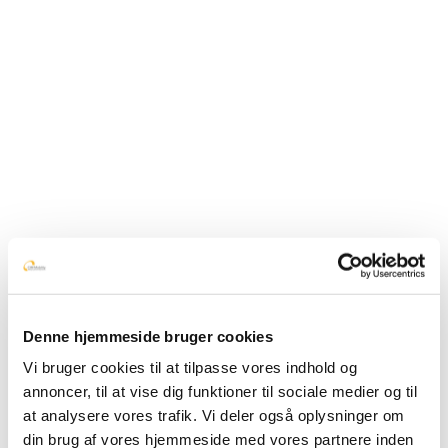
Secure remote access to advisors - work
Next
from home without risk
post:
Related Posts
Secure remote access to advisors - work
from home without risk
November 11, 2025
Customize autoresponders and system
Denne hjemmeside bruger cookies
messages - create consistency across all
Vi bruger cookies til at tilpasse vores indhold og
channels
annoncer, til at vise dig funktioner til sociale medier og til
November 11, 2025
at analysere vores trafik. Vi deler også oplysninger om
din brug af vores hjemmeside med vores partnere inden