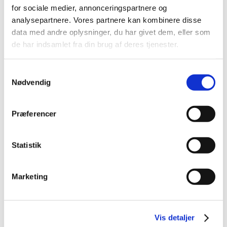
for sociale medier, annonceringspartnere og
Internal templates and quick answers -
analysepartnere. Vores partnere kan kombinere disse
create guidelines directly for advisors
data med andre oplysninger, du har givet dem, eller som
November 11, 2025
de har indsamlet fra din brug af deres tjenester.
Integrate anonymous chat 100% into
Samtykkevalg
your own website design
Nødvendig
November 11, 2025
Præferencer
Real-time AI translation in chat - English,
Danish and more languages coming soon
Statistik
November 11, 2025
Marketing
Integrate your own chatbot into talkiing
anonymously - even outside business
hours
Vis detaljer
November 11, 2025