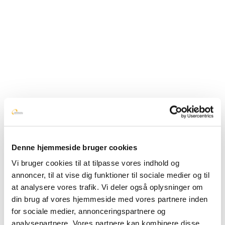
post:
Related Posts
Own setup with your own database and
self-hosting option in talkiing
November 13, 2025
Real-time overview of the dialog - see
Denne hjemmeside bruger cookies
instantly if the citizen is active
Vi bruger cookies til at tilpasse vores indhold og
November 13, 2025
annoncer, til at vise dig funktioner til sociale medier og til
at analysere vores trafik. Vi deler også oplysninger om
2-factor authentication and login with
din brug af vores hjemmeside med vores partnere inden
for sociale medier, annonceringspartnere og
and without MitID in talkiing dialog
analysepartnere. Vores partnere kan kombinere disse