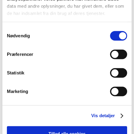
November 13, 2025
data med andre oplysninger, du har givet dem, eller som
de har indsamlet fra din brug af deres tjenester.
One-click conversation logging including
images and documents
Samtykkevalg
Nødvendig
November 13, 2025
talkiing works on all platforms - only a
Præferencer
browser and internet required
November 13, 2025
Statistik
Share documents and images directly in
Marketing
the dialog - always encrypted
November 13, 2025
Vis detaljer
Tillad alle cookies