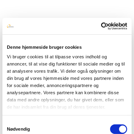
Vores retningslinjer
Denne hjemmeside bruger cookies
Cookie- politik
Vi bruger cookies til at tilpasse vores indhold og
annoncer, til at vise dig funktioner til sociale medier og til
at analysere vores trafik. Vi deler også oplysninger om
Introduktion
din brug af vores hjemmeside med vores partnere inden
Når du besøger vores website indsamles der oplysninger
for sociale medier, annonceringspartnere og
om dig, som bruges til at tilpasse og forbedre vores
analysepartnere. Vores partnere kan kombinere disse
indhold og til at øge værdien af de annoncer, der vises på
data med andre oplysninger, du har givet dem, eller som
siden. Hvis du ikke ønsker, at der indsamles oplysninger,
de har indsamlet fra din brug af deres tjenester.
bør du slette dine cookies (
se vejledning
) og undlade
videre brug af websitet. Nedenfor har vi uddybet, hvilke
Samtykkevalg
informationer der indsamles, deres formål og hvilke
Nødvendig